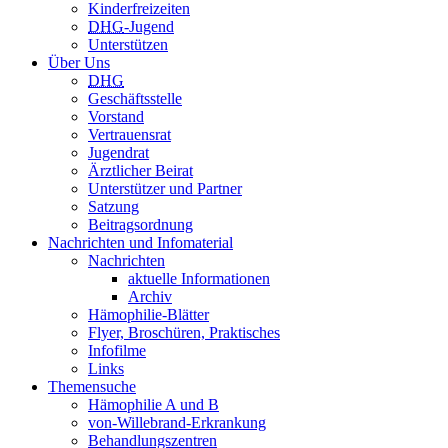
Kinderfreizeiten
DHG
-Jugend
Unterstützen
Über Uns
DHG
Geschäftsstelle
Vorstand
Vertrauensrat
Jugendrat
Ärztlicher Beirat
Unterstützer und Partner
Satzung
Beitragsordnung
Nachrichten und Infomaterial
Nachrichten
aktuelle Informationen
Archiv
Hämophilie-Blätter
Flyer, Broschüren, Praktisches
Infofilme
Links
Themensuche
Hämophilie A und B
von-Willebrand-Erkrankung
Behandlungszentren