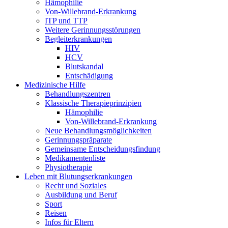
Hämophilie
Von-Willebrand-Erkrankung
ITP und TTP
Weitere Gerinnungsstörungen
Begleiterkrankungen
HIV
HCV
Blutskandal
Entschädigung
Medizinische Hilfe
Behandlungszentren
Klassische Therapieprinzipien
Hämophilie
Von-Willebrand-Erkrankung
Neue Behandlungsmöglichkeiten
Gerinnungspräparate
Gemeinsame Entscheidungsfindung
Medikamentenliste
Physiotherapie
Leben mit Blutungserkrankungen
Recht und Soziales
Ausbildung und Beruf
Sport
Reisen
Infos für Eltern