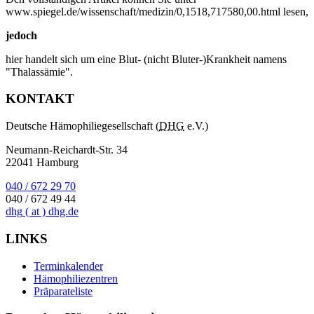
www.spiegel.de/wissenschaft/medizin/0,1518,717580,00.html lesen,
jedoch
hier handelt sich um eine Blut- (nicht Bluter-)Krankheit namens
"Thalassämie".
KONTAKT
Deutsche Hämophiliegesellschaft (
DHG
e.V.)
Neumann-Reichardt-Str. 34
22041 Hamburg
040 / 672 29 70
040 / 672 49 44
dhg
( at )
dhg.de
LINKS
Terminkalender
Hämophiliezentren
Präparateliste