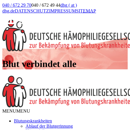
040 / 672 29 70
040 / 672 49 44
dhg
( at )
dhg.de
DATENSCHUTZ
IMPRESSUM
SIT
EMA
P
Blut verbindet alle
MENU
MENU
Blutungskrankheiten
Ablauf der Blutgerinnung