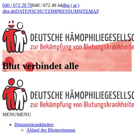
040 / 672 29 70
040 / 672 49 44
dhg
( at )
dhg.de
DATENSCHUTZ
IMPRESSUM
SIT
EMA
P
Blut verbindet alle
MENU
MENU
Blutungskrankheiten
Ablauf der Blutgerinnung