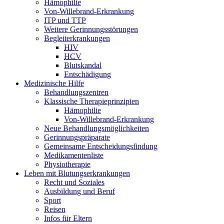
Hämophilie
Von-Willebrand-Erkrankung
ITP und TTP
Weitere Gerinnungsstörungen
Begleiterkrankungen
HIV
HCV
Blutskandal
Entschädigung
Medizinische Hilfe
Behandlungszentren
Klassische Therapieprinzipien
Hämophilie
Von-Willebrand-Erkrankung
Neue Behandlungsmöglichkeiten
Gerinnungspräparate
Gemeinsame Entscheidungsfindung
Medikamentenliste
Physiotherapie
Leben mit Blutungserkrankungen
Recht und Soziales
Ausbildung und Beruf
Sport
Reisen
Infos für Eltern