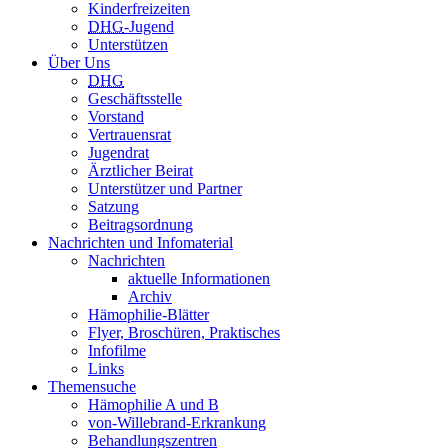
Kinderfreizeiten
DHG
-Jugend
Unterstützen
Über Uns
DHG
Geschäftsstelle
Vorstand
Vertrauensrat
Jugendrat
Ärztlicher Beirat
Unterstützer und Partner
Satzung
Beitragsordnung
Nachrichten und Infomaterial
Nachrichten
aktuelle Informationen
Archiv
Hämophilie-Blätter
Flyer, Broschüren, Praktisches
Infofilme
Links
Themensuche
Hämophilie A und B
von-Willebrand-Erkrankung
Behandlungszentren