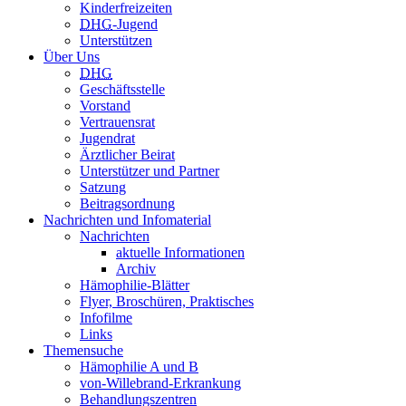
Kinderfreizeiten
DHG
-Jugend
Unterstützen
Über Uns
DHG
Geschäftsstelle
Vorstand
Vertrauensrat
Jugendrat
Ärztlicher Beirat
Unterstützer und Partner
Satzung
Beitragsordnung
Nachrichten und Infomaterial
Nachrichten
aktuelle Informationen
Archiv
Hämophilie-Blätter
Flyer, Broschüren, Praktisches
Infofilme
Links
Themensuche
Hämophilie A und B
von-Willebrand-Erkrankung
Behandlungszentren