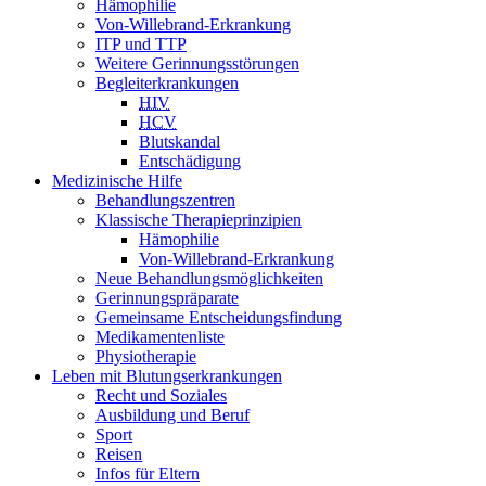
Hämophilie
Von-Willebrand-Erkrankung
ITP und TTP
Weitere Gerinnungsstörungen
Begleiterkrankungen
HIV
HCV
Blutskandal
Entschädigung
Medizinische Hilfe
Behandlungszentren
Klassische Therapieprinzipien
Hämophilie
Von-Willebrand-Erkrankung
Neue Behandlungsmöglichkeiten
Gerinnungspräparate
Gemeinsame Entscheidungsfindung
Medikamentenliste
Physiotherapie
Leben mit Blutungserkrankungen
Recht und Soziales
Ausbildung und Beruf
Sport
Reisen
Infos für Eltern