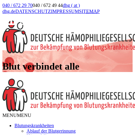
040 / 672 29 70
040 / 672 49 44
dhg
( at )
dhg.de
DATENSCHUTZ
IMPRESSUM
SIT
EMA
P
Blut verbindet alle
MENU
MENU
Blutungskrankheiten
Ablauf der Blutgerinnung