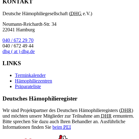
KONTAKT
Deutsche Hämophiliegesellschaft (
DHG
e.V.)
Neumann-Reichardt-Str. 34
22041 Hamburg
040 / 672 29 70
040 / 672 49 44
dhg
( at )
dhg.de
LINKS
Terminkalender
Hämophiliezentren
Präparateliste
Deutsches Hämophilieregister
Wir sind Projektpartner des Deutschen Hämophilieregisters (
DHR
)
und möchten unsere Mitglieder zur Teilnahme am
DHR
ermuntern.
Bitte sprechen Sie dazu auch Ihren Behandler an. Ausführliche
Informationen finden Sie
beim
PEI