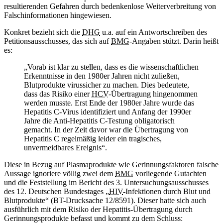
resultierenden Gefahren durch bedenkenlose Weiterverbreitung von
Falschinformationen hingewiesen.
Konkret bezieht sich die
DHG
u.a. auf ein Antwortschreiben des
Petitionsausschusses, das sich auf
BMG
-Angaben stützt. Darin heißt
es:
„Vorab ist klar zu stellen, dass es die wissenschaftlichen
Erkenntnisse in den 1980er Jahren nicht zuließen,
Blutprodukte virussicher zu machen. Dies bedeutete,
dass das Risiko einer
HCV
-Übertragung hingenommen
werden musste. Erst Ende der 1980er Jahre wurde das
Hepatitis C-Virus identifiziert und Anfang der 1990er
Jahre die Anti-Hepatitis C-Testung obligatorisch
gemacht. In der Zeit davor war die Übertragung von
Hepatitis C regelmäßig leider ein tragisches,
unvermeidbares Ereignis“.
Diese in Bezug auf Plasmaprodukte wie Gerinnungsfaktoren falsche
Aussage ignoriere völlig zwei dem
BMG
vorliegende Gutachten
und die Feststellung im Bericht des 3. Untersuchungsausschusses
des 12. Deutschen Bundestages „
HIV
-Infektionen durch Blut und
Blutprodukte“ (BT-Drucksache 12/8591). Dieser hatte sich auch
ausführlich mit dem Risiko der Hepatitis-Übertragung durch
Gerinnungsprodukte befasst und kommt zu dem Schluss: