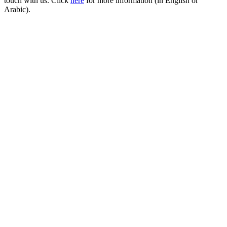
touch with us. Click
here
for more information (in English or
Arabic).