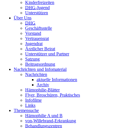
Kinderfreizeiten
DHG
-Jugend
Unterstützen
Über Uns
DHG
Geschäftsstelle
Vorstand
Vertrauensrat
Jugendrat
Ärztlicher Beirat
Unterstützer und Partner
Satzung
Beitragsordnung
Nachrichten und Infomaterial
Nachrichten
aktuelle Informationen
Archiv
Hämophilie-Blätter
Flyer, Broschüren, Praktisches
Infofilme
Links
Themensuche
Hämophilie A und B
von-Willebrand-Erkrankung
Behandlungszentren