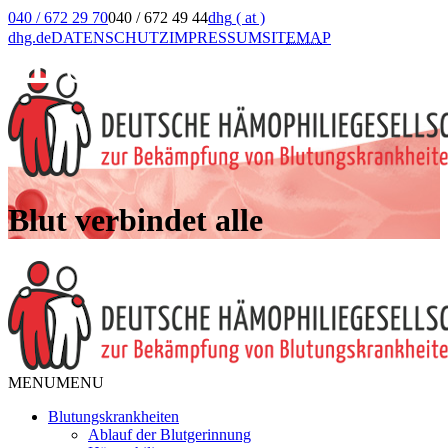
040 / 672 29 70
040 / 672 49 44
dhg
( at )
dhg.de
DATENSCHUTZ
IMPRESSUM
SIT
EMA
P
Blut verbindet alle
MENU
MENU
Blutungskrankheiten
Ablauf der Blutgerinnung