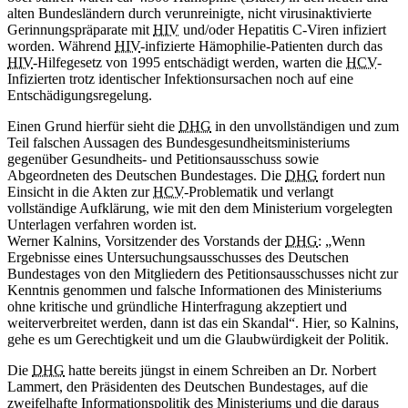
alten Bundesländern durch verunreinigte, nicht virusinaktivierte
Gerinnungspräparate mit
HIV
und/oder Hepatitis C-Viren infiziert
worden. Während
HIV
-infizierte Hämophilie-Patienten durch das
HIV
-Hilfegesetz von 1995 entschädigt werden, warten die
HCV
-
Infizierten trotz identischer Infektionsursachen noch auf eine
Entschädigungsregelung.
Einen Grund hierfür sieht die
DHG
in den unvollständigen und zum
Teil falschen Aussagen des Bundesgesundheitsministeriums
gegenüber Gesundheits- und Petitionsausschuss sowie
Abgeordneten des Deutschen Bundestages. Die
DHG
fordert nun
Einsicht in die Akten zur
HCV
-Problematik und verlangt
vollständige Aufklärung, wie mit den dem Ministerium vorgelegten
Unterlagen verfahren worden ist.
Werner Kalnins, Vorsitzender des Vorstands der
DHG
: „Wenn
Ergebnisse eines Untersuchungsausschusses des Deutschen
Bundestages von den Mitgliedern des Petitionsausschusses nicht zur
Kenntnis genommen und falsche Informationen des Ministeriums
ohne kritische und gründliche Hinterfragung akzeptiert und
weiterverbreitet werden, dann ist das ein Skandal“. Hier, so Kalnins,
gehe es um Gerechtigkeit und um die Glaubwürdigkeit der Politik.
Die
DHG
hatte bereits jüngst in einem Schreiben an Dr. Norbert
Lammert, den Präsidenten des Deutschen Bundestages, auf die
zweifelhafte Informationspolitik des Ministeriums und die daraus