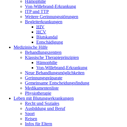
Hämophilie
Von-Willebrand-Erkrankung
ITP und TTP
Weitere Gerinnungsstörungen
Begleiterkrankungen
HIV
HCV
Blutskandal
Entschädigung
Medizinische Hilfe
Behandlungszentren
Klassische Therapieprinzipien
Hämophilie
Von-Willebrand-Erkrankung
Neue Behandlungsmöglichkeiten
Gerinnungspräparate
Gemeinsame Entscheidungsfindung
Medikamentenliste
Physiotherapie
Leben mit Blutungserkrankungen
Recht und Soziales
Ausbildung und Beruf
Sport
Reisen
Infos für Eltern