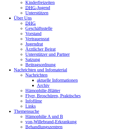
Kinderfreizeiten
DHG
-Jugend
Unterstützen
Über Uns
DHG
Geschäftsstelle
Vorstand
Vertrauensrat
Jugendrat
Ärztlicher Beirat
Unterstützer und Partner
Satzung
Beitragsordnung
Nachrichten und Infomaterial
Nachrichten
aktuelle Informationen
Archiv
Hämophilie-Blätter
Flyer, Broschüren, Praktisches
Infofilme
Links
Themensuche
Hämophilie A und B
von-Willebrand-Erkrankung
Behandlungszentren