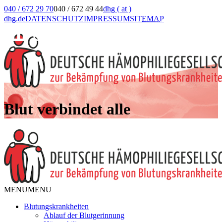
040 / 672 29 70
040 / 672 49 44
dhg
( at )
dhg.de
DATENSCHUTZ
IMPRESSUM
SIT
EMA
P
Blut verbindet alle
MENU
MENU
Blutungskrankheiten
Ablauf der Blutgerinnung