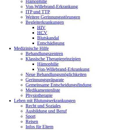
Hämophilie
Von-Willebrand-Erkrankung
ITP und TTP
Weitere Gerinnungsstörungen
Begleiterkrankungen
HIV
HCV
Blutskandal
Entschädigung
Medizinische Hilfe
Behandlungszentren
Klassische Therapieprinzipien
Hämophilie
Von-Willebrand-Erkrankung
Neue Behandlungsmöglichkeiten
Gerinnungspräparate
Gemeinsame Entscheidungsfindung
Medikamentenliste
Physiotherapie
Leben mit Blutungserkrankungen
Recht und Soziales
Ausbildung und Beruf
Sport
Reisen
Infos für Eltern