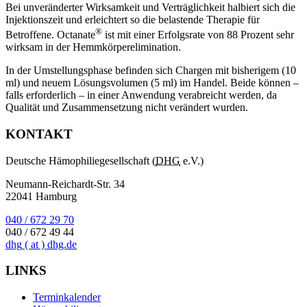
Bei unveränderter Wirksamkeit und Verträglichkeit halbiert sich die
Injektionszeit und erleichtert so die belastende Therapie für
®
Betroffene. Octanate
ist mit einer Erfolgsrate von 88 Prozent sehr
wirksam in der Hemmkörperelimination.
In der Umstellungsphase befinden sich Chargen mit bisherigem (10
ml) und neuem Lösungsvolumen (5 ml) im Handel. Beide können –
falls erforderlich – in einer Anwendung verabreicht werden, da
Qualität und Zusammensetzung nicht verändert wurden.
KONTAKT
Deutsche Hämophiliegesellschaft (
DHG
e.V.)
Neumann-Reichardt-Str. 34
22041 Hamburg
040 / 672 29 70
040 / 672 49 44
dhg
( at )
dhg.de
LINKS
Terminkalender