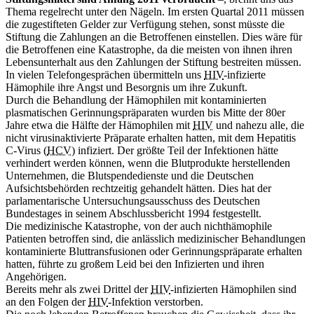
Thema regelrecht unter den Nägeln. Im ersten Quartal 2011 müssen
die zugestifteten Gelder zur Verfügung stehen, sonst müsste die
Stiftung die Zahlungen an die Betroffenen einstellen. Dies wäre für
die Betroffenen eine Katastrophe, da die meisten von ihnen ihren
Lebensunterhalt aus den Zahlungen der Stiftung bestreiten müssen.
In vielen Telefongesprächen übermitteln uns
HIV
-infizierte
Hämophile ihre Angst und Besorgnis um ihre Zukunft.
Durch die Behandlung der Hämophilen mit kontaminierten
plasmatischen Gerinnungspräparaten wurden bis Mitte der 80er
Jahre etwa die Hälfte der Hämophilen mit
HIV
und nahezu alle, die
nicht virusinaktivierte Präparate erhalten hatten, mit dem Hepatitis
C-Virus (
HCV
) infiziert. Der größte Teil der Infektionen hätte
verhindert werden können, wenn die Blutprodukte herstellenden
Unternehmen, die Blutspendedienste und die Deutschen
Aufsichtsbehörden rechtzeitig gehandelt hätten. Dies hat der
parlamentarische Untersuchungsausschuss des Deutschen
Bundestages in seinem Abschlussbericht 1994 festgestellt.
Die medizinische Katastrophe, von der auch nichthämophile
Patienten betroffen sind, die anlässlich medizinischer Behandlungen
kontaminierte Bluttransfusionen oder Gerinnungspräparate erhalten
hatten, führte zu großem Leid bei den Infizierten und ihren
Angehörigen.
Bereits mehr als zwei Drittel der
HIV
-infizierten Hämophilen sind
an den Folgen der
HIV
-Infektion verstorben.