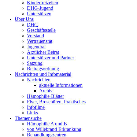
Kinderfreizeiten
DHG
-Jugend
Unterstützen
Über Uns
DHG
Geschäftsstelle
Vorstand
Vertrauensrat
Jugendrat
Ärztlicher Beirat
Unterstützer und Partner
Satzung
Beitragsordnung
Nachrichten und Infomaterial
Nachrichten
aktuelle Informationen
Archiv
Hämophilie-Blätter
Flyer, Broschüren, Praktisches
Infofilme
Links
Themensuche
Hämophilie A und B
von-Willebrand-Erkrankung
Behandlungszentren