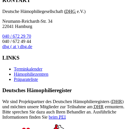
KONTAKT
Deutsche Hämophiliegesellschaft (
DHG
e.V.)
Neumann-Reichardt-Str. 34
22041 Hamburg
040 / 672 29 70
040 / 672 49 44
dhg
( at )
dhg.de
LINKS
Terminkalender
Hämophiliezentren
Präparateliste
Deutsches Hämophilieregister
Wir sind Projektpartner des Deutschen Hämophilieregisters (
DHR
)
und möchten unsere Mitglieder zur Teilnahme am
DHR
ermuntern.
Bitte sprechen Sie dazu auch Ihren Behandler an. Ausführliche
Informationen finden Sie
beim
PEI