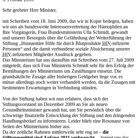
Sehr geehrter Herr Minister,
mit Schreiben vom 18. Juni 2009, das wir in Kopie beilegen, haben
wir uns als bundesweite Interessenvertretung der Hämophilen an
Ihre Vorgängerin, Frau Bundesministerin Ulla Schmidt, gewandt
und unserer Besorgnis über die Gefährdung der Weiterführung der
Stiftung „Humanitäre Hilfe für durch Blutprodukte
HIV
-infizierte
Personen“ und die damit verbundene soziale Absicherung unserer
HIV
-infizierten Mitglieder Ausdruck gegeben.
Das Ministerium hat uns daraufhin mit Schreiben vom 27. Juli 2009
mitgeteilt, dass sich Frau Ministerin Schmidt sehr für den Erfolg der
Bemühungen des Ministeriums um Zustiftungen einsetzt. Die
grundsätzliche Zusage aller bisherigen Geldgeber liege vor, es
müsse allerdings noch weiter verhandelt werden, da die Zusagen mit
bestimmten Erwartungen in Verbindung stünden.
Von der Stiftung haben wir nun erfahren, dass sich der
Stiftungsvorstand im Dezember 2009 an Sie als neuen
Gesundheitsminister gewandt hat, um Sie persönlich über die
schwierige finanzielle Entwicklung der Stiftung und den dringenden
Handlungsbedarf zu informieren. Leider blieb eine Resonanz von
Seiten des Ministeriums bisher aus.
Da der zeitliche Rahmen mittlerweile sehr eng ist –
die
Stiftungsmittel sind Anfang 2011 verbraucht
–, brennt uns das