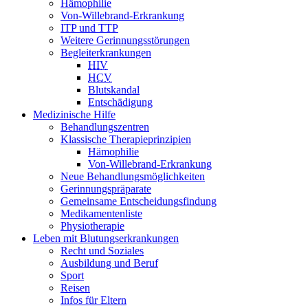
Hämophilie
Von-Willebrand-Erkrankung
ITP und TTP
Weitere Gerinnungsstörungen
Begleiterkrankungen
HIV
HCV
Blutskandal
Entschädigung
Medizinische Hilfe
Behandlungszentren
Klassische Therapieprinzipien
Hämophilie
Von-Willebrand-Erkrankung
Neue Behandlungsmöglichkeiten
Gerinnungspräparate
Gemeinsame Entscheidungsfindung
Medikamentenliste
Physiotherapie
Leben mit Blutungserkrankungen
Recht und Soziales
Ausbildung und Beruf
Sport
Reisen
Infos für Eltern