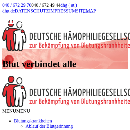
040 / 672 29 70
040 / 672 49 44
dhg
( at )
dhg.de
DATENSCHUTZ
IMPRESSUM
SIT
EMA
P
Blut verbindet alle
MENU
MENU
Blutungskrankheiten
Ablauf der Blutgerinnung