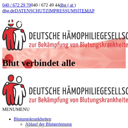
040 / 672 29 70
040 / 672 49 44
dhg
( at )
dhg.de
DATENSCHUTZ
IMPRESSUM
SIT
EMA
P
Blut verbindet alle
MENU
MENU
Blutungskrankheiten
Ablauf der Blutgerinnung