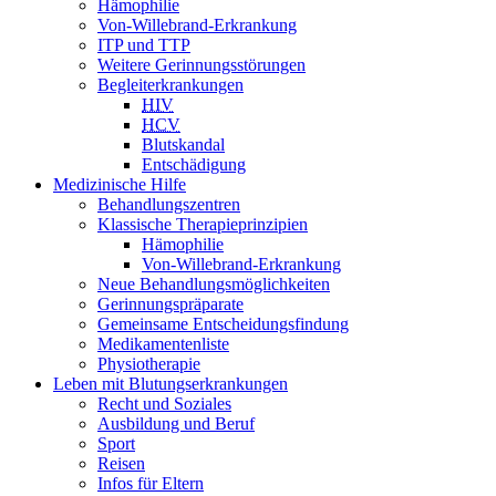
Hämophilie
Von-Willebrand-Erkrankung
ITP und TTP
Weitere Gerinnungsstörungen
Begleiterkrankungen
HIV
HCV
Blutskandal
Entschädigung
Medizinische Hilfe
Behandlungszentren
Klassische Therapieprinzipien
Hämophilie
Von-Willebrand-Erkrankung
Neue Behandlungsmöglichkeiten
Gerinnungspräparate
Gemeinsame Entscheidungsfindung
Medikamentenliste
Physiotherapie
Leben mit Blutungserkrankungen
Recht und Soziales
Ausbildung und Beruf
Sport
Reisen
Infos für Eltern