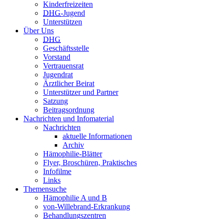
Kinderfreizeiten
DHG
-Jugend
Unterstützen
Über Uns
DHG
Geschäftsstelle
Vorstand
Vertrauensrat
Jugendrat
Ärztlicher Beirat
Unterstützer und Partner
Satzung
Beitragsordnung
Nachrichten und Infomaterial
Nachrichten
aktuelle Informationen
Archiv
Hämophilie-Blätter
Flyer, Broschüren, Praktisches
Infofilme
Links
Themensuche
Hämophilie A und B
von-Willebrand-Erkrankung
Behandlungszentren