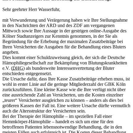
Sehr geehrter Herr Wasserfuhr,
mit Verwunderung und Verärgerung haben wir Ihre Stellungnahme
in den Nachrichten der ARD und des ZDF am vergangenen
Mittwoch sowie Ihre Aussage in der gestrigen online-Ausgabe des
Kölner Stadtanzeigers zur Kenntnis genommen, in der Sie als
Begründung für die Erhebung der maximalen Zusatzbeiträge bei
Ihren Versicherten die Ausgaben für die Behandlung eines Bluters
angeben.
Dies kommt einer Schuldzuweisung gleich, der sich die Deutsche
Hämophiliegesellschaft zur Bekämpfung von Blutungskrankheiten
e.V. (
DHG
) als bundesweite Interessenvertretung der Bluter
entschieden entgegensetzt.
Die Ursache dafür, dass Ihre Kasse Zusatzbeiträge erheben muss, ist
wohl in erster Linie auf die geringe Mitgliederzahl der GBK Köln
zurückzuführen. Eine kleine Kasse wie die Ihre verfügt nicht über
eine ausreichende Zahl an Versicherten, um die Kosten einzelner
„teurer“ Versicherter ausgleichen zu können – anders als dies bei
größeren Kassen der Fall ist. Eine weitere Ursache dürfte vermutlich
auch die Altersstruktur der Versicherten sein.
Bei der Therapie der Hämophilie – im speziellen Fall einer
Hemmkörper-Hämophilie – handelt es sich um eine für den
betroffenen Patienten lebensnotwendige Behandlung, die in den
meisten Fällen auch erfolgreich ist. Die Kosten dieser Behandlung