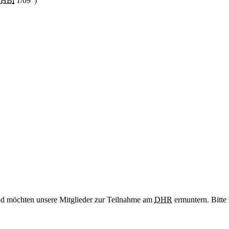
"
HB
l
1/09")
nd möchten unsere Mitglieder zur Teilnahme am
DHR
ermuntern. Bitte