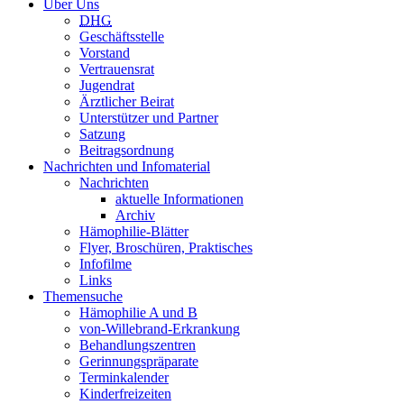
Über Uns
DHG
Geschäftsstelle
Vorstand
Vertrauensrat
Jugendrat
Ärztlicher Beirat
Unterstützer und Partner
Satzung
Beitragsordnung
Nachrichten und Infomaterial
Nachrichten
aktuelle Informationen
Archiv
Hämophilie-Blätter
Flyer, Broschüren, Praktisches
Infofilme
Links
Themensuche
Hämophilie A und B
von-Willebrand-Erkrankung
Behandlungszentren
Gerinnungspräparate
Terminkalender
Kinderfreizeiten