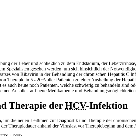
arbung der Leber und schließlich zu dem Endstadium, der Leberzirrhos
em Spezialisten gesehen werden, um sich hinsichtlich der Notwendigkeit
insatzes von Ribavirin in der Behandlung der chronischen Hepatitis C I
n Therapie in 5 - 20% aller Patienten zu einer Ausheilung der Hepatit
t es auch heute noch Patienten, welche schwierig zu behandeln sind ode
d einen Ausblick auf neue Medikamente und Behandlungsmöglichkeiten
und Therapie der
HCV
-Infektion
 um die neuen Leitlinien zur Diagnostik und Therapie der chronischen 
g der Therapiedauer anhand der Viruslast vor Therapiebeginn und dem 