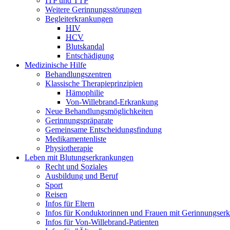
ITP und TTP
Weitere Gerinnungsstörungen
Begleiterkrankungen
HIV
HCV
Blutskandal
Entschädigung
Medizinische Hilfe
Behandlungszentren
Klassische Therapieprinzipien
Hämophilie
Von-Willebrand-Erkrankung
Neue Behandlungsmöglichkeiten
Gerinnungspräparate
Gemeinsame Entscheidungsfindung
Medikamentenliste
Physiotherapie
Leben mit Blutungserkrankungen
Recht und Soziales
Ausbildung und Beruf
Sport
Reisen
Infos für Eltern
Infos für Konduktorinnen und Frauen mit Gerinnungser
Infos für Von-Willebrand-Patienten