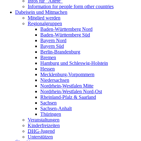
Infos für "Ältere"
Information for people form other countries
Dabeisein und Mitmachen
Mitglied werden
Regionalgruppen
Baden-Württemberg Nord
Baden-Württemberg Süd
Bayern Nord
Bayern Süd
Berlin-Brandenburg
Bremen
Hamburg und Schleswig-Holstein
Hessen
Mecklenburg-Vorpommern
Niedersachsen
Nordrhein-Westfalen Mitte
Nordrhein-Westfalen Nord-Ost
Rheinland-Pfalz & Saarland
Sachsen
Sachsen-Anhalt
Thüringen
Veranstaltungen
Kinderfreizeiten
DHG
-Jugend
Unterstützen