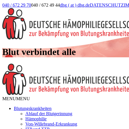
040 / 672 29 70
040 / 672 49 44
dhg
( at )
dhg.de
DATENSCHUTZ
I
Blut verbindet alle
MENU
MENU
Blutungskrankheiten
Ablauf der Blutgerinnung
Hämophilie
Von-Willebrand-Erkrankung