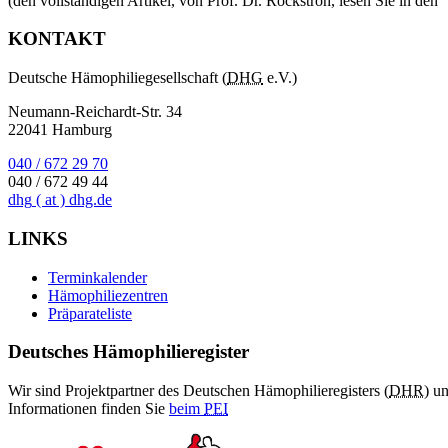
(den vollständigen Artikel, von Prof. Dr. Rockstroh, lesen Sie in den 
KONTAKT
Deutsche Hämophiliegesellschaft (
DHG
e.V.)
Neumann-Reichardt-Str. 34
22041 Hamburg
040 / 672 29 70
040 / 672 49 44
dhg
( at )
dhg.de
LINKS
Terminkalender
Hämophiliezentren
Präparateliste
Deutsches Hämophilieregister
Wir sind Projektpartner des Deutschen Hämophilieregisters (
DHR
) u
Informationen finden Sie
beim
PEI