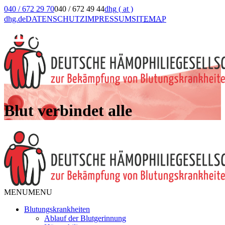
040 / 672 29 70
040 / 672 49 44
dhg
( at )
dhg.de
DATENSCHUTZ
IMPRESSUM
SIT
EMA
P
Blut verbindet alle
MENU
MENU
Blutungskrankheiten
Ablauf der Blutgerinnung