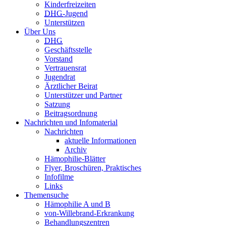
Kinderfreizeiten
DHG
-Jugend
Unterstützen
Über Uns
DHG
Geschäftsstelle
Vorstand
Vertrauensrat
Jugendrat
Ärztlicher Beirat
Unterstützer und Partner
Satzung
Beitragsordnung
Nachrichten und Infomaterial
Nachrichten
aktuelle Informationen
Archiv
Hämophilie-Blätter
Flyer, Broschüren, Praktisches
Infofilme
Links
Themensuche
Hämophilie A und B
von-Willebrand-Erkrankung
Behandlungszentren