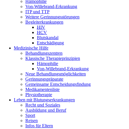
Hämophilie
Von-Willebrand-Erkrankung
ITP und TTP
Weitere Gerinnungsstörungen
Begleiterkrankungen
HIV
HCV
Blutskandal
Entschädigung
Medizinische Hilfe
Behandlungszentren
Klassische Therapieprinzipien
Hämophilie
Von-Willebrand-Erkrankung
Neue Behandlungsmöglichkeiten
Gerinnungspräparate
Gemeinsame Entscheidungsfindung
Medikamentenliste
Physiotherapie
Leben mit Blutungserkrankungen
Recht und Soziales
Ausbildung und Beruf
Sport
Reisen
Infos für Eltern