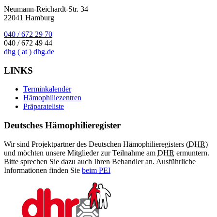
Neumann-Reichardt-Str. 34
22041 Hamburg
040 / 672 29 70
040 / 672 49 44
dhg
( at )
dhg.de
LINKS
Terminkalender
Hämophiliezentren
Präparateliste
Deutsches Hämophilieregister
Wir sind Projektpartner des Deutschen Hämophilieregisters (
DHR
)
und möchten unsere Mitglieder zur Teilnahme am
DHR
ermuntern.
Bitte sprechen Sie dazu auch Ihren Behandler an. Ausführliche
Informationen finden Sie
beim
PEI