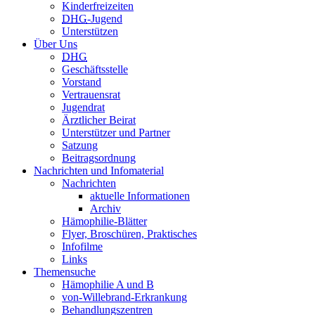
Kinderfreizeiten
DHG
-Jugend
Unterstützen
Über Uns
DHG
Geschäftsstelle
Vorstand
Vertrauensrat
Jugendrat
Ärztlicher Beirat
Unterstützer und Partner
Satzung
Beitragsordnung
Nachrichten und Infomaterial
Nachrichten
aktuelle Informationen
Archiv
Hämophilie-Blätter
Flyer, Broschüren, Praktisches
Infofilme
Links
Themensuche
Hämophilie A und B
von-Willebrand-Erkrankung
Behandlungszentren