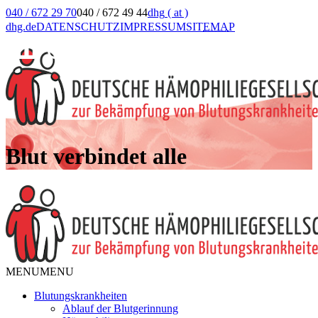
040 / 672 29 70
040 / 672 49 44
dhg
( at )
dhg.de
DATENSCHUTZ
IMPRESSUM
SIT
EMA
P
Blut verbindet alle
MENU
MENU
Blutungskrankheiten
Ablauf der Blutgerinnung