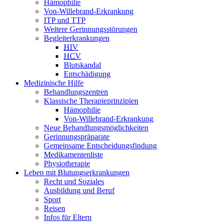
Hämophilie
Von-Willebrand-Erkrankung
ITP und TTP
Weitere Gerinnungsstörungen
Begleiterkrankungen
HIV
HCV
Blutskandal
Entschädigung
Medizinische Hilfe
Behandlungszentren
Klassische Therapieprinzipien
Hämophilie
Von-Willebrand-Erkrankung
Neue Behandlungsmöglichkeiten
Gerinnungspräparate
Gemeinsame Entscheidungsfindung
Medikamentenliste
Physiotherapie
Leben mit Blutungserkrankungen
Recht und Soziales
Ausbildung und Beruf
Sport
Reisen
Infos für Eltern