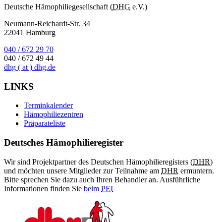
Deutsche Hämophiliegesellschaft (
DHG
e.V.)
Neumann-Reichardt-Str. 34
22041 Hamburg
040 / 672 29 70
040 / 672 49 44
dhg
( at )
dhg.de
LINKS
Terminkalender
Hämophiliezentren
Präparateliste
Deutsches Hämophilieregister
Wir sind Projektpartner des Deutschen Hämophilieregisters (
DHR
)
und möchten unsere Mitglieder zur Teilnahme am
DHR
ermuntern.
Bitte sprechen Sie dazu auch Ihren Behandler an. Ausführliche
Informationen finden Sie
beim
PEI