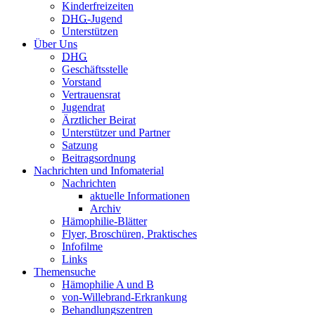
Kinderfreizeiten
DHG
-Jugend
Unterstützen
Über Uns
DHG
Geschäftsstelle
Vorstand
Vertrauensrat
Jugendrat
Ärztlicher Beirat
Unterstützer und Partner
Satzung
Beitragsordnung
Nachrichten und Infomaterial
Nachrichten
aktuelle Informationen
Archiv
Hämophilie-Blätter
Flyer, Broschüren, Praktisches
Infofilme
Links
Themensuche
Hämophilie A und B
von-Willebrand-Erkrankung
Behandlungszentren