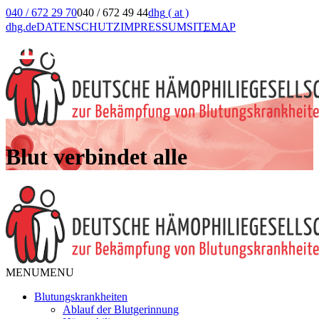
040 / 672 29 70
040 / 672 49 44
dhg
( at )
dhg.de
DATENSCHUTZ
IMPRESSUM
SIT
EMA
P
Blut verbindet alle
MENU
MENU
Blutungskrankheiten
Ablauf der Blutgerinnung