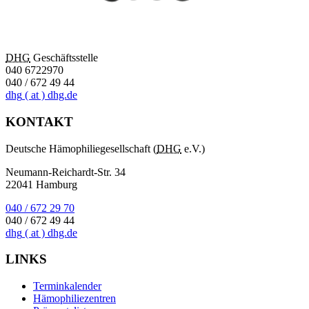
DHG
Geschäftsstelle
040 6722970
040 / 672 49 44
dhg
( at )
dhg.de
KONTAKT
Deutsche Hämophiliegesellschaft (
DHG
e.V.)
Neumann-Reichardt-Str. 34
22041 Hamburg
040 / 672 29 70
040 / 672 49 44
dhg
( at )
dhg.de
LINKS
Terminkalender
Hämophiliezentren