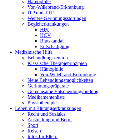
Hämophilie
Von-Willebrand-Erkrankung
ITP und TTP
Weitere Gerinnungsstörungen
Begleiterkrankungen
HIV
HCV
Blutskandal
Entschädigung
Medizinische Hilfe
Behandlungszentren
Klassische Therapieprinzipien
Hämophilie
Von-Willebrand-Erkrankung
Neue Behandlungsmöglichkeiten
Gerinnungspräparate
Gemeinsame Entscheidungsfindung
Medikamentenliste
Physiotherapie
Leben mit Blutungserkrankungen
Recht und Soziales
Ausbildung und Beruf
Sport
Reisen
Infos für Eltern