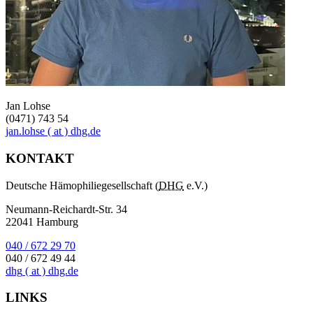
Jan Lohse
(0471) 743 54
jan.lohse
( at )
dhg.de
KONTAKT
Deutsche Hämophiliegesellschaft (
DHG
e.V.)
Neumann-Reichardt-Str. 34
22041 Hamburg
040 / 672 29 70
040 / 672 49 44
dhg
( at )
dhg.de
LINKS