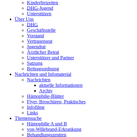
Kinderfreizeiten
DHG
-Jugend
Unterstützen
Über Uns
DHG
Geschäftsstelle
Vorstand
Vertrauensrat
Jugendrat
Ärztlicher Beirat
Unterstützer und Partner
Satzung
Beitragsordnung
Nachrichten und Infomaterial
Nachrichten
aktuelle Informationen
Archiv
Hämophilie-Blätter
Flyer, Broschüren, Praktisches
Infofilme
Links
Themensuche
Hämophilie A und B
von-Willebrand-Erkrankung
Behandlungszentren