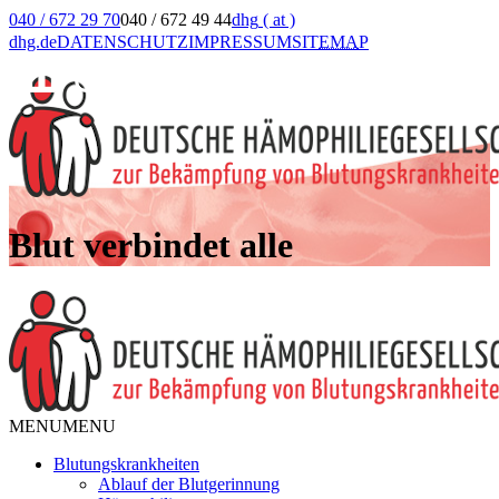
040 / 672 29 70
040 / 672 49 44
dhg
( at )
dhg.de
DATENSCHUTZ
IMPRESSUM
SIT
EMA
P
Blut verbindet alle
MENU
MENU
Blutungskrankheiten
Ablauf der Blutgerinnung