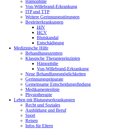
Hämophilie
Von-Willebrand-Erkrankung
ITP und TTP
Weitere Gerinnungsstörungen
Begleiterkrankungen
HIV
HCV
Blutskandal
Entschädigung
Medizinische Hilfe
Behandlungszentren
Klassische Therapieprinzipien
Hämophilie
Von-Willebrand-Erkrankung
Neue Behandlungsmöglichkeiten
Gerinnungspräparate
Gemeinsame Entscheidungsfindung
Medikamentenliste
Physiotherapie
Leben mit Blutungserkrankungen
Recht und Soziales
Ausbildung und Beruf
Sport
Reisen
Infos für Eltern