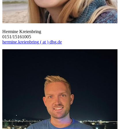
Hermine Kreienbring
0151/15161005
hermine.kreienbring
( at )
dhg.de