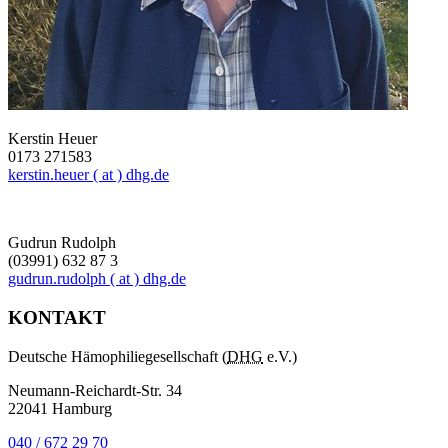
Kerstin Heuer
0173 271583
kerstin.heuer
( at )
dhg.de
Gudrun Rudolph
(03991) 632 87 3
gudrun.rudolph
( at )
dhg.de
KONTAKT
Deutsche Hämophiliegesellschaft (
DHG
e.V.)
Neumann-Reichardt-Str. 34
22041 Hamburg
040 / 672 29 70