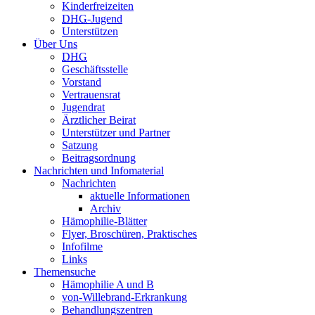
Kinderfreizeiten
DHG
-Jugend
Unterstützen
Über Uns
DHG
Geschäftsstelle
Vorstand
Vertrauensrat
Jugendrat
Ärztlicher Beirat
Unterstützer und Partner
Satzung
Beitragsordnung
Nachrichten und Infomaterial
Nachrichten
aktuelle Informationen
Archiv
Hämophilie-Blätter
Flyer, Broschüren, Praktisches
Infofilme
Links
Themensuche
Hämophilie A und B
von-Willebrand-Erkrankung
Behandlungszentren