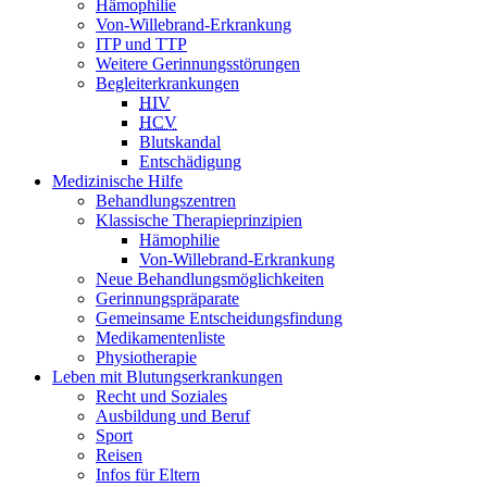
Hämophilie
Von-Willebrand-Erkrankung
ITP und TTP
Weitere Gerinnungsstörungen
Begleiterkrankungen
HIV
HCV
Blutskandal
Entschädigung
Medizinische Hilfe
Behandlungszentren
Klassische Therapieprinzipien
Hämophilie
Von-Willebrand-Erkrankung
Neue Behandlungsmöglichkeiten
Gerinnungspräparate
Gemeinsame Entscheidungsfindung
Medikamentenliste
Physiotherapie
Leben mit Blutungserkrankungen
Recht und Soziales
Ausbildung und Beruf
Sport
Reisen
Infos für Eltern