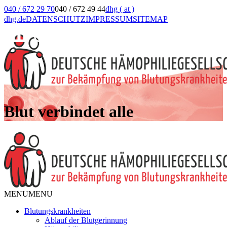
040 / 672 29 70
040 / 672 49 44
dhg
( at )
dhg.de
DATENSCHUTZ
IMPRESSUM
SIT
EMA
P
Blut verbindet alle
MENU
MENU
Blutungskrankheiten
Ablauf der Blutgerinnung