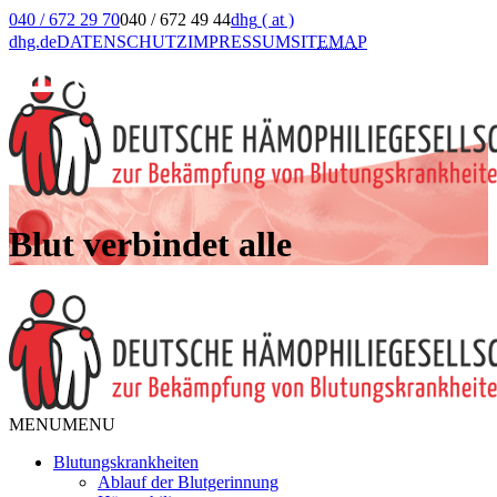
040 / 672 29 70
040 / 672 49 44
dhg
( at )
dhg.de
DATENSCHUTZ
IMPRESSUM
SIT
EMA
P
Blut verbindet alle
MENU
MENU
Blutungskrankheiten
Ablauf der Blutgerinnung