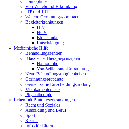
Hämophilie
Von-Willebrand-Erkrankung
ITP und TTP
Weitere Gerinnungsstörungen
Begleiterkrankungen
HIV
HCV
Blutskandal
Entschädigung
Medizinische Hilfe
Behandlungszentren
Klassische Therapieprinzipien
Hämophilie
Von-Willebrand-Erkrankung
Neue Behandlungsmöglichkeiten
Gerinnungspräparate
Gemeinsame Entscheidungsfindung
Medikamentenliste
Physiotherapie
Leben mit Blutungserkrankungen
Recht und Soziales
Ausbildung und Beruf
Sport
Reisen
Infos für Eltern