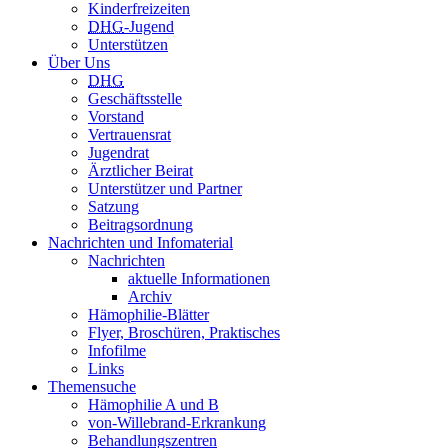
Kinderfreizeiten
DHG
-Jugend
Unterstützen
Über Uns
DHG
Geschäftsstelle
Vorstand
Vertrauensrat
Jugendrat
Ärztlicher Beirat
Unterstützer und Partner
Satzung
Beitragsordnung
Nachrichten und Infomaterial
Nachrichten
aktuelle Informationen
Archiv
Hämophilie-Blätter
Flyer, Broschüren, Praktisches
Infofilme
Links
Themensuche
Hämophilie A und B
von-Willebrand-Erkrankung
Behandlungszentren